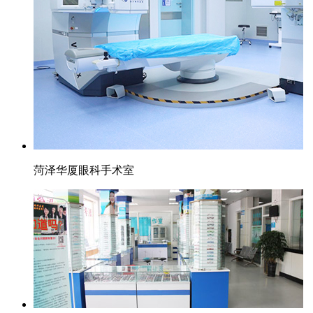
菏泽华厦眼科手术室