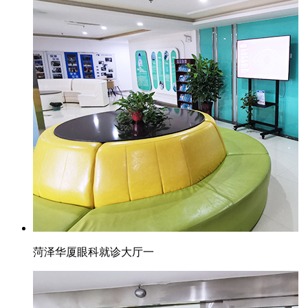
菏泽华厦眼科就诊大厅一