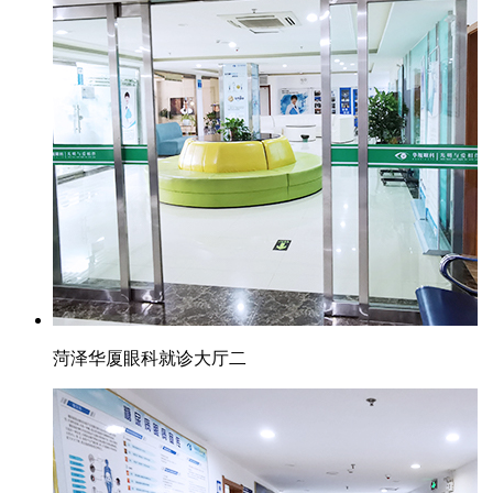
菏泽华厦眼科就诊大厅二