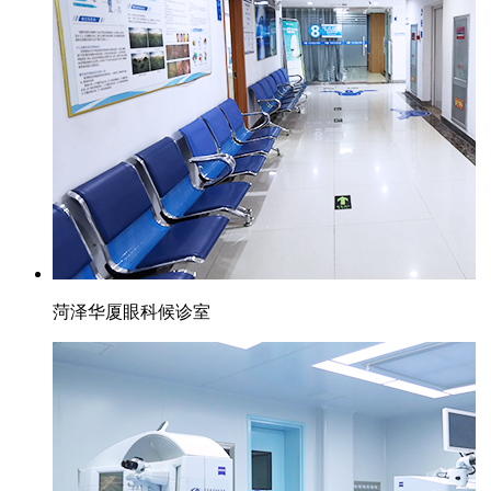
菏泽华厦眼科候诊室